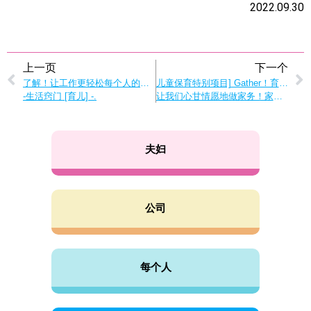
2022.09.30
上一页
下一个
了解！让工作更轻松每个人的育儿技巧
儿童保育特别项目] Gather！育儿亚罗！
-生活窍门 [育儿] -.
让我们心甘情愿地做家务！家务和育儿
夫妇
公司
每个人