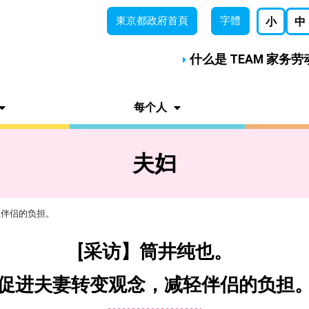
東京都
政府首頁
字體
小
中
什么是 TEAM 家务
每个人
夫妇
轻伴侣的负担。
[采访】筒井纯也。
促进夫妻转变观念，减轻伴侣的负担