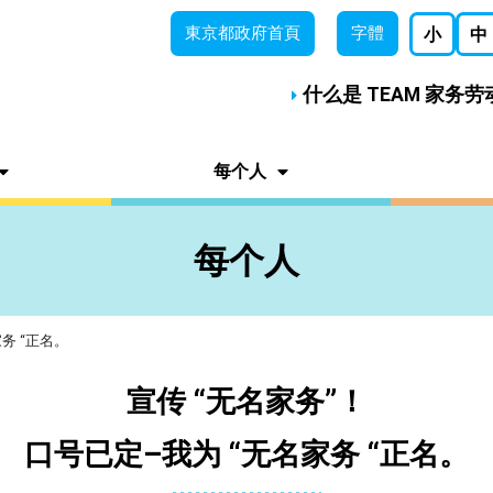
東京都
政府首頁
字體
小
中
什么是 TEAM 家务
每个人
每个人
务 “正名。
宣传 “无名家务”！
口号已定–我为 “无名家务 “正名。