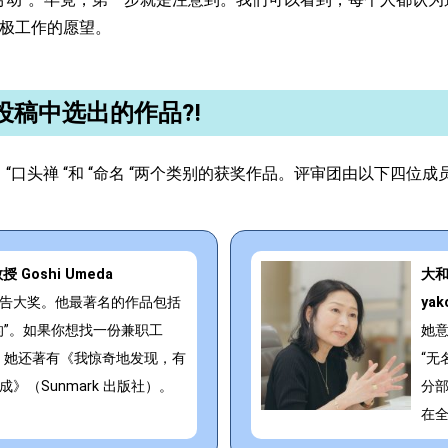
家积极工作的愿望。
件投稿中选出的作品⁈
口头禅 “和 “命名 “两个类别的获奖作品。评审团由以下四位成
Goshi Umeda
大和
告大奖。他最著名的作品包括
yak
的”。如果你想找一份兼职工
她
。她还著有《我惊奇地发现，有
“无
》（Sunmark 出版社）。
分
在