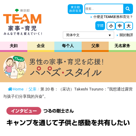
東京都
政府首頁
什麼是TEAM家務和育兒？
小
中
大
字體
简体中文
關於翻譯
夫妇
企业
每个人
父亲
无名家务
Home
/
父亲
/
第 20 卷：（采访）Takeshi Tsuruno：”我想通过露营
与孩子们分享我的兴奋”。