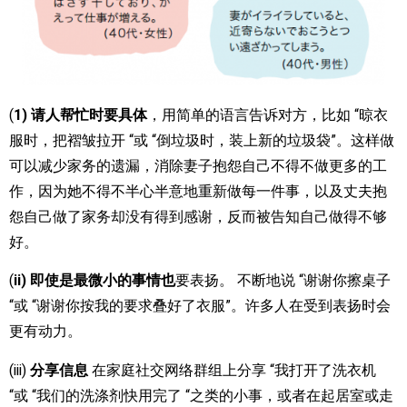
(
1) 请人帮忙时要具体
，用简单的语言告诉对方，比如 “晾衣
服时，把褶皱拉开 “或 “倒垃圾时，装上新的垃圾袋”。这样做
可以减少家务的遗漏，消除妻子抱怨自己不得不做更多的工
作，因为她不得不半心半意地重新做每一件事，以及丈夫抱
怨自己做了家务却没有得到感谢，反而被告知自己做得不够
好。
(
ii) 即使是最微小的事情也
要表扬。 不断地说 “谢谢你擦桌子
“或 “谢谢你按我的要求叠好了衣服”。许多人在受到表扬时会
更有动力。
(iii)
分享信息
在家庭社交网络群组上分享 “我打开了洗衣机
“或 “我们的洗涤剂快用完了 “之类的小事，或者在起居室或走