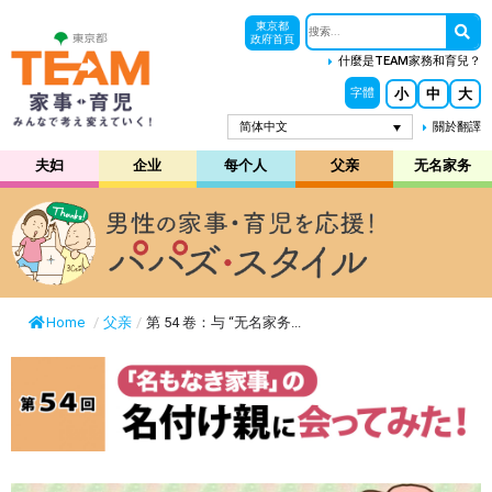
東京都
政府首頁
什麼是TEAM家務和育兒？
小
中
大
字體
简体中文
關於翻譯
夫妇
企业
每个人
父亲
无名家务
Home
/
父亲
/
第 54 卷：与 “无名家务...