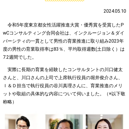
2024.05.10
令和
5
年度東京都女性活躍推進大賞・優秀賞を受賞した
P
wC
コンサルティング合同会社は、インクルージョン＆ダイ
バーシティの一貫として男性の育業推進に取り組み
2023
年
度の男性の育業取得率は
83
％、平均取得週数
(
土日除く）は
7.2
週間でした。
実際に長期の育業を経験したコンサルタントの川口健太
さんと、川口さんの上司で上席執行役員の堀井俊介さん、
Ｉ＆Ｄ担当で執行役員の谷川真理さんに、育業推進のメリ
ットや取組の具体的な内容について伺いました。（
※
以下敬
称略）