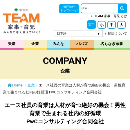
都庁総合
トップページ
TEAM 家事・育児 とは
小
中
大
文字
日本語
翻訳について
夫婦
企業
みんな
パパズ
名もなき家事
COMPANY
企業
Home
/
企業
/
エース社員の育業は人材が育つ絶好の機会！男性育
業で生まれる社内の好循環 PwCコンサルティング合同会社
エース社員の育業は人材が育つ絶好の機会！男性
育業で生まれる社内の好循環
PwCコンサルティング合同会社