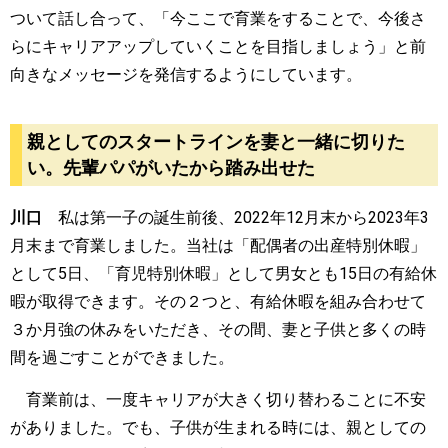
ついて話し合って、「今ここで育業をすることで、今後さ
らにキャリアアップしていくことを目指しましょう」と前
向きなメッセージを発信するようにしています。
親としてのスタートラインを妻と一緒に切りた
い。先輩パパがいたから踏み出せた
川口
私は第一子の誕生前後、
2022
年
12
月末から
2023
年
3
月末まで育業しました。当社は「配偶者の出産特別休暇」
として
5
日、「育児特別休暇」として男女とも
15
日の有給休
暇が取得できます。その２つと、有給休暇を組み合わせて
３か月強の休みをいただき、その間、妻と子供と多くの時
間を過ごすことができました。
育業前は、一度キャリアが大きく切り替わることに不安
がありました。でも、子供が生まれる時には、親としての