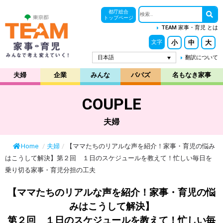
都庁総合
トップページ
TEAM 家事・育児 とは
小
中
大
文字
日本語
翻訳について
夫婦
企業
みんな
パパズ
名もなき家事
COUPLE
夫婦
Home
/
夫婦
/
【ママたちのリアルな声を紹介！家事・育児の悩み
はこうして解決】第２回 １日のスケジュールを教えて！忙しい毎日を
乗り切る家事・育児分担の工夫
【ママたちのリアルな声を紹介！家事・育児の悩
みはこうして解決】
第２回 １日のスケジュールを教えて！忙しい毎