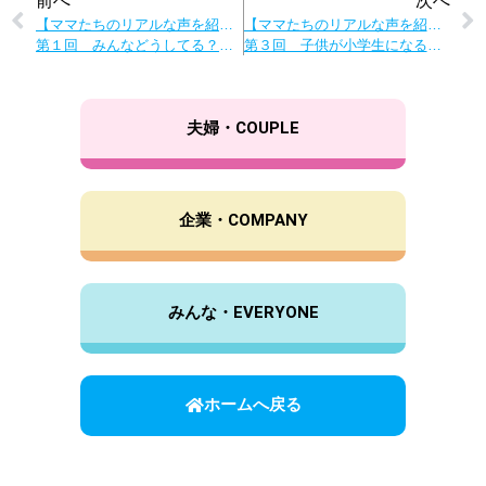
前へ
次へ
【ママたちのリアルな声を紹介！家事・育児の悩みはこうして解決】
【ママたちのリアルな声を紹介！家事・育児の悩みはこうして解決】
第１回 みんなどうしてる？「名もなき家事」上手な分担法
第３回 子供が小学生になると何が大変？小学生ママの困りごと
夫婦・COUPLE
企業・COMPANY
みんな・EVERYONE
ホームへ戻る