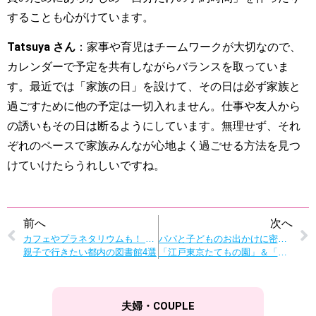
することも心がけています。
Tatsuya さん
：家事や育児はチームワークが大切なので、
カレンダーで予定を共有しながらバランスを取っていま
す。最近では「家族の日」を設けて、その日は必ず家族と
過ごすために他の予定は一切入れません。仕事や友人から
の誘いもその日は断るようにしています。無理せず、それ
ぞれのペースで家族みんなが心地よく過ごせる方法を見つ
けていけたらうれしいですね。
前へ
次へ
カフェやプラネタリウムも！ 「本を楽しむプラスα」の体験ができる
パパと子どものお出かけに密着！
親子で行きたい都内の図書館4選
「江戸東京たてもの園」＆「小金井公園」で過ごす1日
夫婦・COUPLE