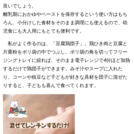
良いでしょう。
離乳期におかゆやペーストを保存するという使い方はもち
ろん、小分けした食材をそのまま調理にも使えるので、幼
児食にも大人用にもとても便利です。
私がよく作るのは、「豆腐鶏団子」。鶏ひき肉と豆腐と
片栗粉をポリ袋の中でつぶし、ポリ袋の角を切ってフリー
ジングトレイに絞れば、そのまま電子レンジで4分ほど加熱
するだけで鶏団子ができます。みそ汁やスープに入れた
り、コーンや枝豆など子どもが好きな具材を団子に混ぜた
りすると、子どもも喜んで食べてくれます。
動
画
プ
レ
ー