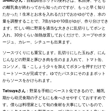
SHINOさん
：自動調理ポットの便利さは、私自身、子ども
の離乳食が終わってから知ったのですが、もっと早く知り
たかった！生米とお水を入れるだけでおかゆができ、水の
量を調整することで、7倍がゆや10倍がゆが、作り分けでき
ます。忙しい時に野菜を適当な大きさに乱切りしてポンと
入れ、30分くらい加熱放置しておくだけで、スープやポタ
ージュ、カレー、シチューも出来ます。
ソースづくりにも重宝します。乱切りにした玉ねぎ、にん
じんなどの野菜と豚ひき肉を生のまま入れて、トマト缶、
コンソメ、塩・こしょう少々を加えてボタンを押すだけで
ミートソースが完成です。ゆでたパスタにそのままポット
からソースをかけられます。
Tatsuyaさん
：野菜を手軽にペースト化できるので、離乳
期から幼児食期の子どもにも食べさせやすくておすすめで
す。僕らは料理家として旬の食材を大事にしているので、