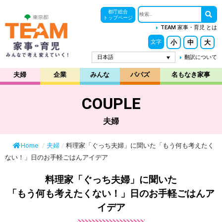
都庁総合
トップページ
TEAM 家事・育児 とは
小
中
大
文字
日本語
翻訳について
夫婦
企業
みんな
パパズ
名もなき家事
COUPLE
夫婦
Home
/
夫婦
/
料理家「ぐっち夫婦」に聞いた「もう何も考えたく
ない！」日のお手軽ごはんアイデア
料理家「ぐっち夫婦」に聞いた
「もう何も考えたくない！」日のお手軽ごはんア
イデア