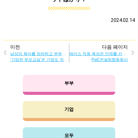
2024.02.14
이전
다음 페이지
남성의 육아를 장려하고 부부가 협력하여 육아의 중요성을 배운다.
에이스 직원 육성은 인재를 키울 수 있는 절호의 기회! 남성육아로 만들어지는 사내 선순환
‘기업판 부모교실’은 기업도 직원도 모두 이득이다!
PwC컨설팅합동회사
부부
기업
모두