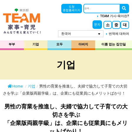
도청
종합홈페이지
TEAM 가사-육아란?
소
중
대
문자
한국어
번역에 대하여
부부
기업
모두
아버지
이름 없는 집안일
기업
Home
/
기업
/
男性の育業を推進し、夫婦で協力して子育ての大切
さを学ぶ「企業版両親学級」は、企業にも従業員にもメリットばかり！
男性の育業を推進し、夫婦で協力して子育ての大
切さを学ぶ
「企業版両親学級」は、企業にも従業員にもメリ
ットばかり！