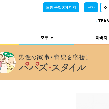
도청
종합홈페이지
문자
소
TEA
모두
아버지