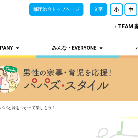
都庁総合
トップページ
文字
小
中
TEAM
PANY
みんな・EVERYONE
！パパと音をつかって楽しもう！