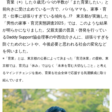
育業（※）した０歳児パパの半数が「また育業したい」と
前向きに受け止めている一方で、パパもママも、家事・育
児・仕事に頑張りすぎている傾向も…!? 東京都が実施した
「男性の家事・育児実態調査2025」では、このような結果
が明らかになりました。父親支援の普及・啓発を行ってい
るDaddy Support協会理事の中西信介さんに、頑張りすぎを
防ぐためのヒントや、今後必要と思われる社会の変化など
を伺いました。
※「育業」とは、東京都の公募によって決まった「育児休業」の愛称。東
京都では、育児は「休み」ではなく「未来を育む大切なしごと」と考え
るマインドチェンジを進め、育業を社会全体で応援する気運醸成に取り
組んでいます。