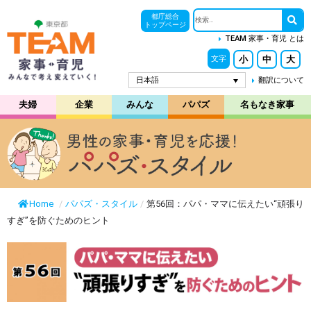
都庁総合
トップページ
TEAM 家事・育児 とは
小
中
大
文字
日本語
翻訳について
夫婦
企業
みんな
パパズ
名もなき家事
Home
/
パパズ・スタイル
/
第56回：パパ・ママに伝えたい“頑張り
すぎ”を防ぐためのヒント