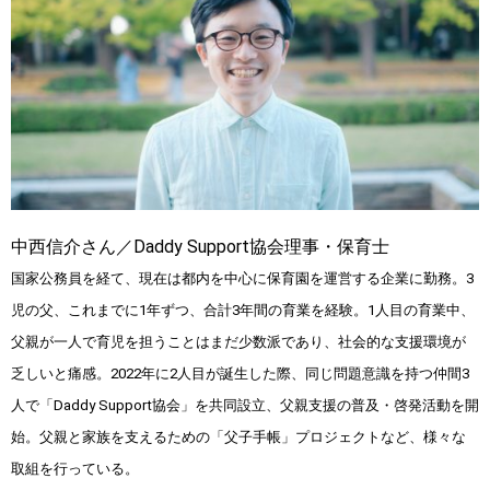
中西信介さん／Daddy Support協会理事・保育士
国家公務員を経て、現在は都内を中心に保育園を運営する企業に勤務。3
児の父、これまでに1年ずつ、合計3年間の育業を経験。1人目の育業中、
父親が一人で育児を担うことはまだ少数派であり、社会的な支援環境が
乏しいと痛感。2022年に2人目が誕生した際、同じ問題意識を持つ仲間3
人で「Daddy Support協会」を共同設立、父親支援の普及・啓発活動を開
始。父親と家族を支えるための「父子手帳」プロジェクトなど、様々な
取組を行っている。