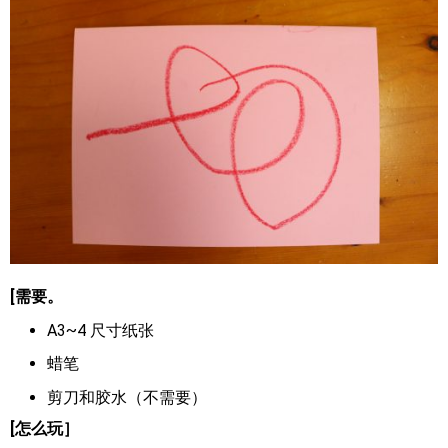
[需要。
A3~4 尺寸纸张
蜡笔
剪刀和胶水（不需要）
[怎么玩］