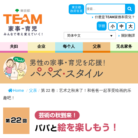
東京都
政府首頁
什麼是TEAM家務和育兒？
小
中
大
字體
简体中文
關於翻譯
夫妇
企业
每个人
父亲
无名家务
Home
/
父亲
/
第 22 卷：艺术之秋来了！和爸爸一起享受绘画的乐
趣吧！