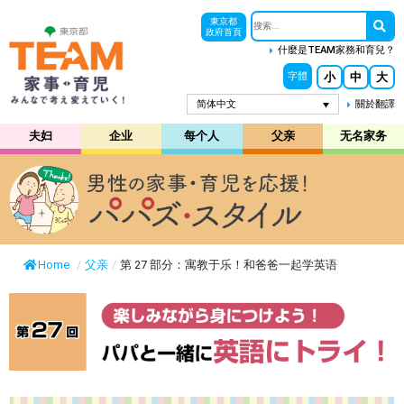
東京都
政府首頁
什麼是TEAM家務和育兒？
小
中
大
字體
简体中文
關於翻譯
夫妇
企业
每个人
父亲
无名家务
Home
/
父亲
/
第 27 部分：寓教于乐！和爸爸一起学英语