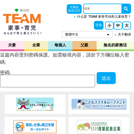
大都会
政府主页
什么是 TEAM 家务劳动和儿童保育？
小
中
大
字母
繁體中文
关于翻译
夫妻
企業
每個人
父親
無名的家務活
這篇內容受到密碼保護。如需檢視內容，請於下方欄位輸入密
碼:
密碼: