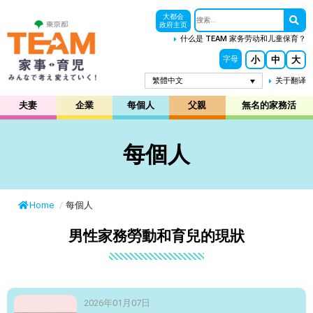
大都会
政府主页
什么是 TEAM 家务劳动和儿童保育？
小
中
大
字母
繁體中文
关于翻译
夫妻
企業
每個人
父親
無名的家務活
每個人
Home
/
每個人
男性家務勞動和育兒的現狀
2026年01月07日