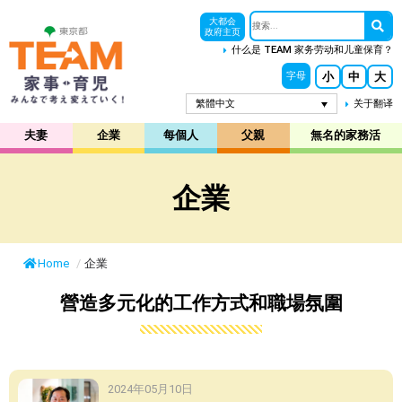
大都会
政府主页
什么是 TEAM 家务劳动和儿童保育？
小
中
大
字母
繁體中文
关于翻译
夫妻
企業
每個人
父親
無名的家務活
企業
Home
/
企業
營造多元化的工作方式和職場氛圍
2024年05月10日