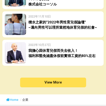
株式会社コーソル
2022年11月10日
積水之家的“2022年男性育兒假論壇”
~邁向男性可以理所當然地休育兒假的社會~
2022年10月27日
我擔心因休育兒假而失去收入！
福利和豁免涵蓋休假前實得工資的80%左右
View More
Home
/
企業