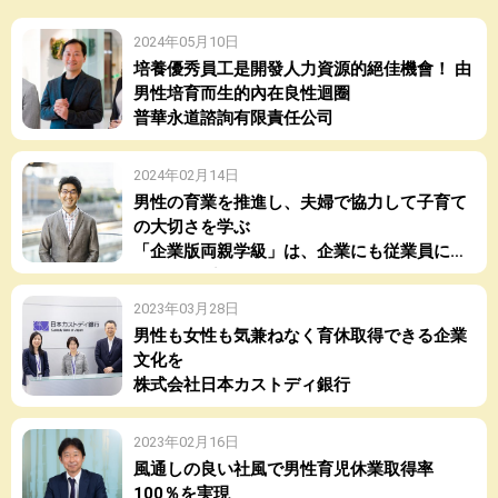
2024年05月10日
培養優秀員工是開發人力資源的絕佳機會！ 由
男性培育而生的內在良性迴圈
普華永道諮詢有限責任公司
2024年02月14日
男性の育業を推進し、夫婦で協力して子育て
の大切さを学ぶ
「企業版両親学級」は、企業にも従業員にも
メリットばかり！
2023年03月28日
男性も女性も気兼ねなく育休取得できる企業
文化を
株式会社日本カストディ銀行
2023年02月16日
風通しの良い社風で男性育児休業取得率
100％を実現