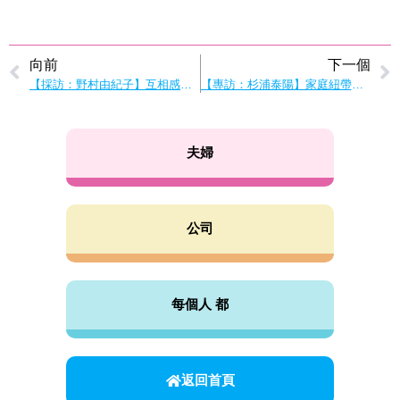
向前
下一個
【採訪：野村由紀子】互相感謝。 讓我們培養對他人的理解感
【專訪：杉浦泰陽】家庭紐帶與孩子在廚房的成長
夫婦
公司
每個人 都
返回首頁