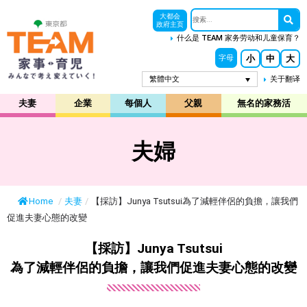
大都会
政府主页
什么是 TEAM 家务劳动和儿童保育？
小
中
大
字母
繁體中文
关于翻译
夫妻
企業
每個人
父親
無名的家務活
夫婦
Home
/
夫妻
/
【採訪】Junya Tsutsui為了減輕伴侶的負擔，讓我們
促進夫妻心態的改變
【採訪】Junya Tsutsui
為了減輕伴侶的負擔，讓我們促進夫妻心態的改變