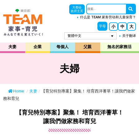
大都会
政府主页
什么是 TEAM 家务劳动和儿童保育？
小
中
大
字母
繁體中文
关于翻译
夫妻
企業
每個人
父親
無名的家務活
夫婦
Home
/
夫妻
/
【育兒特別專案】聚集！ 培育西洋蓍草！讓我們做家
務和育兒
【育兒特別專案】聚集！ 培育西洋蓍草！
讓我們做家務和育兒