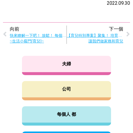
2022.09.30
向前
下一個
快來瞭解一下吧！ 放鬆！ 每個人的育兒技術
【育兒特別專案】聚集！ 培育西洋蓍草！
~生活小竅門[育兒]~
讓我們做家務和育兒
夫婦
公司
每個人 都