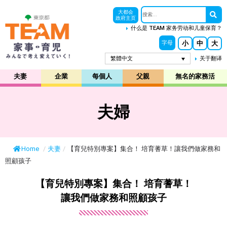
大都会
政府主页
什么是 TEAM 家务劳动和儿童保育？
小
中
大
字母
繁體中文
关于翻译
夫妻
企業
每個人
父親
無名的家務活
夫婦
Home
/
夫妻
/
【育兒特別專案】集合！ 培育蓍草！讓我們做家務和
照顧孩子
【育兒特別專案】集合！ 培育蓍草！
讓我們做家務和照顧孩子