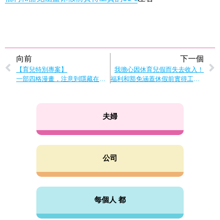
向前
下一個
【育兒特別專案】
我擔心因休育兒假而失去收入！
一部四格漫畫，注意到隱藏在各種育兒情況下的性別“無意識假設”
福利和豁免涵蓋休假前實得工資的80%左右
夫婦
公司
每個人 都