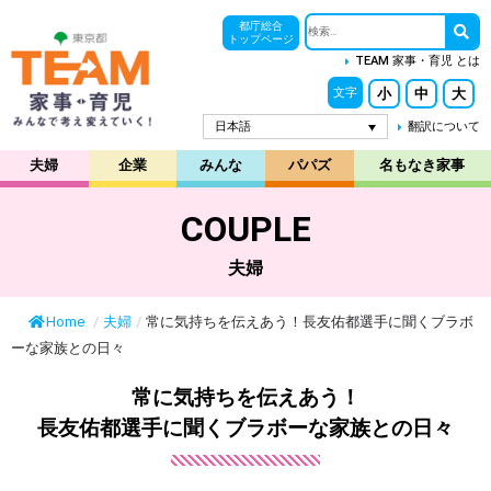
都庁総合
トップページ
TEAM 家事・育児 とは
小
中
大
文字
日本語
翻訳について
夫婦
企業
みんな
パパズ
名もなき家事
COUPLE
夫婦
Home
/
夫婦
/
常に気持ちを伝えあう！長友佑都選手に聞くブラボ
ーな家族との日々
常に気持ちを伝えあう！
長友佑都選手に聞くブラボーな家族との日々