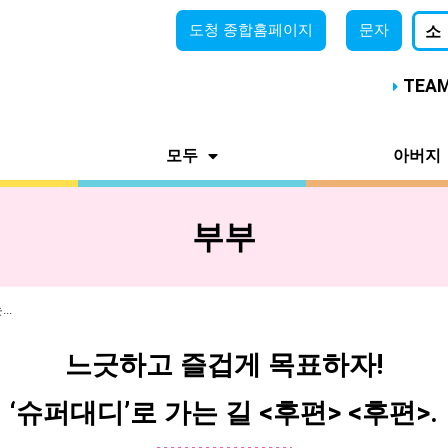
도청
종합홈페이지
문자
소
TEA
모두
아버지
부부
..
느긋하고 즐겁게 목표하자!
‘슈퍼대디’로 가는 길 <후편> <후편>.