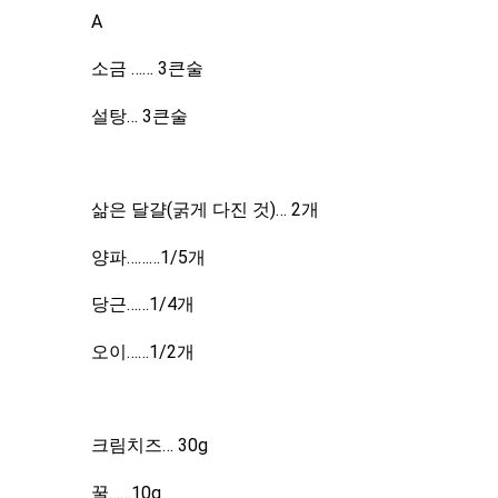
A
소금 ……
3큰술
설탕…
3큰술
삶은 달걀(굵게 다진 것)…
2개
양파………1/5개
당근……1/4개
오이……1/2개
크림치즈…
30g
꿀……10g