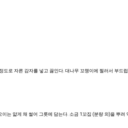
정도로 자른 감자를 넣고 끓인다. 대나무 꼬챙이에 찔러서 부드럽
오이는 얇게 채 썰어 그릇에 담는다. 소금
1꼬집
(분량 외)을 뿌려