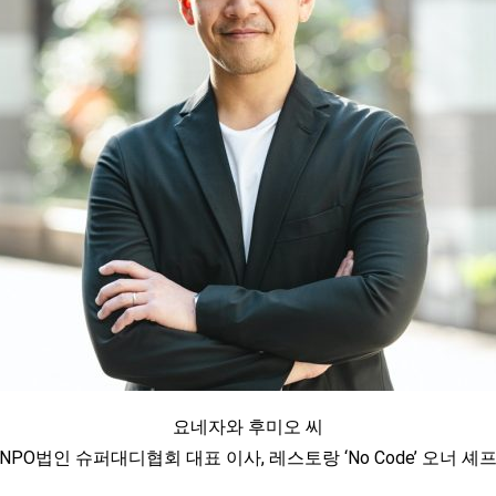
요네자와 후미오 씨
(NPO법인 슈퍼대디협회 대표 이사, 레스토랑 ‘No Code’ 오너 셰프