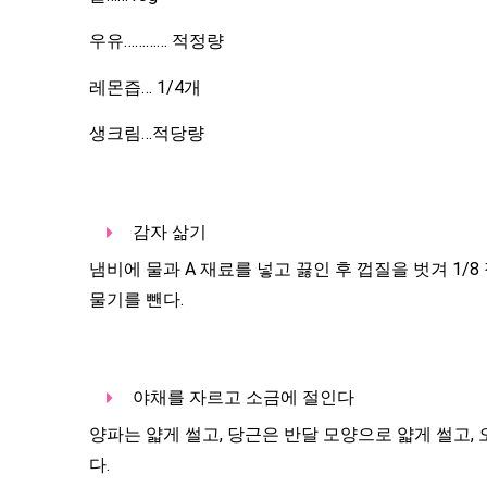
우유………… 적정량
레몬즙…
1/4개
생크림…적당량
감자 삶기
냄비에 물과
A
재료를 넣고 끓인 후 껍질을 벗겨
1/8
물기를 뺀다.
야채를 자르고 소금에 절인다
양파는 얇게 썰고, 당근은 반달 모양으로 얇게 썰고, 
다.