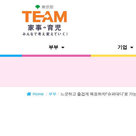
부부
기업
Home
/
부부
/
느긋하고 즐겁게 목표하자!‘슈퍼대디’로 가는.