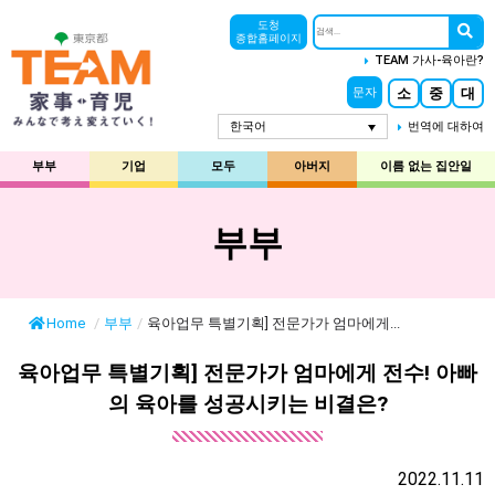
도청
종합홈페이지
TEAM 가사-육아란?
소
중
대
문자
한국어
번역에 대하여
부부
기업
모두
아버지
이름 없는 집안일
부부
Home
/
부부
/
육아업무 특별기획] 전문가가 엄마에게...
육아업무 특별기획] 전문가가 엄마에게 전수! 아빠
의 육아를 성공시키는 비결은?
2022.11.11