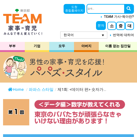
도청
종합홈페이지
TEAM 가사-육아란?
소
중
대
문자
한국어
번역에 대하여
부부
기업
모두
아버지
이름 없는 집안일
Home
/
파파스 스타일
/
제1회: <데이터 편> 숫자가...