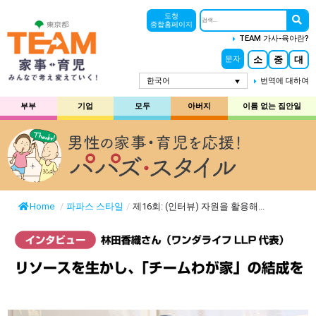
도청
종합홈페이지
TEAM 가사-육아란?
소
중
대
문자
한국어
번역에 대하여
부부
기업
모두
아버지
이름 없는 집안일
Home
/
파파스 스타일
/
제16회: (인터뷰) 자원을 활용해...