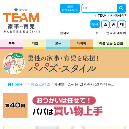
도청
종합홈페이지
TEAM 가사-육아란?
소
중
대
문자
한국어
번역에 대하여
부부
기업
모두
아버지
이름 없는 집안일
Home
/
파파스 스타일
/
제40회: 쇼핑은 맡겨주세요! 아빠는...