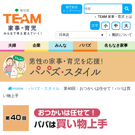
都庁総合
トップページ
TEAM 家事・育児 とは
小
中
大
文字
日本語
翻訳について
夫婦
企業
みんな
パパズ
名もなき家事
Home
/
パパズ・スタイル
/
第40回：おつかいは任せて！パパは買
い物上手