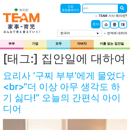
도청
종합홈페이지
TEAM 가사-육아란?
소
중
대
문자
한국어
번역에 대하여
부부
기업
모두
아버지
이름 없는 집안일
[태그:]
집안일에 대하여
요리사 ‘구찌 부부’에게 물었다
<br>“더 이상 아무 생각도 하
기 싫다!” 오늘의 간편식 아이
디어