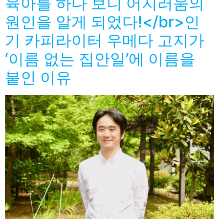
육아를 하다 보니 어지러움의
원인을 알게 되었다!</br>인
기 카피라이터 우메다 고지가
‘이름 없는 집안일’에 이름을
붙인 이유