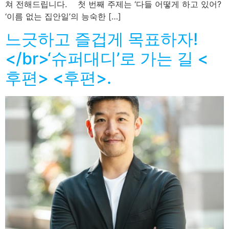
쳐 전해드립니다. 첫 번째 주제는 ‘다들 어떻게 하고 있어?
‘이름 없는 집안일’의 능숙한 […]
느긋하고 즐겁게 목표하자!
</br>‘슈퍼대디’로 가는 길 <
후편> <후편>.