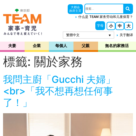
大都会
政府主页
什么是 TEAM 家务劳动和儿童保育？
小
中
大
字母
繁體中文
关于翻译
夫妻
企業
每個人
父親
無名的家務活
標籤:
關於家務
我問主廚「Gucchi 夫婦」
<br>「我不想再想任何事
了！」