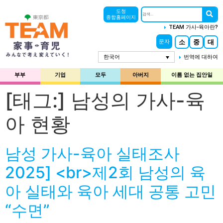
도청
종합홈페이지
TEAM 가사-육아란?
소
중
대
문자
한국어
번역에 대하여
부부
기업
모두
아버지
이름 없는 집안일
[태그:]
남성의 가사-육
아 현황
남성 가사-육아 실태조사
2025] <br>제2회 남성의 육
아 실태와 육아 세대 공통 고민
“수면”