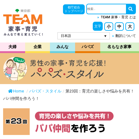
都庁総合
トップページ
TEAM 家事・育児 とは
小
中
大
文字
日本語
翻訳について
夫婦
企業
みんな
パパズ
名もなき家事
Home
/
パパズ・スタイル
/
第23回：育児の楽しさや悩みを共有！
パパ仲間を作ろう！