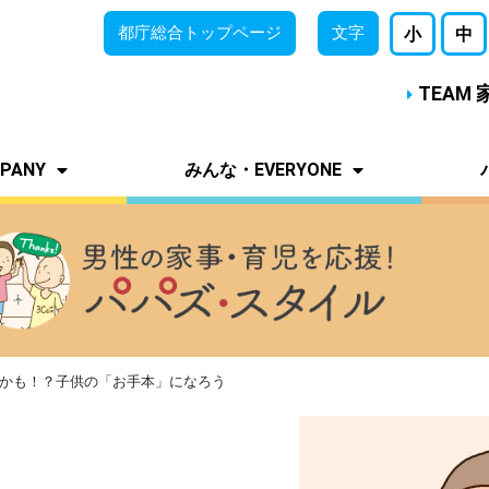
都庁総合
トップページ
文字
小
中
TEAM
PANY
みんな・EVERYONE
似かも！？子供の「お手本」になろう