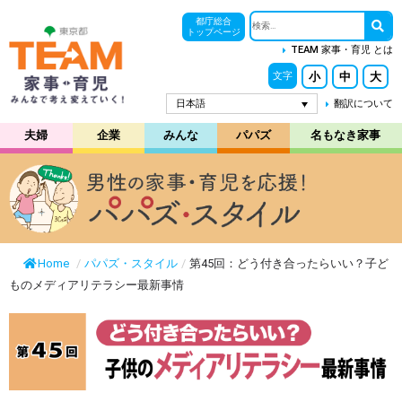
都庁総合
トップページ
TEAM 家事・育児 とは
小
中
大
文字
日本語
翻訳について
夫婦
企業
みんな
パパズ
名もなき家事
Home
/
パパズ・スタイル
/
第45回：どう付き合ったらいい？子ど
ものメディアリテラシー最新事情