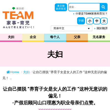
東京都
政府首頁
什麼是TEAM家務和育兒？
小
中
大
字體
简体中文
關於翻譯
夫妇
企业
每个人
父亲
无名家务
夫妇
Home
/
夫妇
/
让自己摆脱 “养育子女是女人的工作 “这种无意识的偏
见！ ...
让自己摆脱 “养育子女是女人的工作 “这种无意识的
偏见！
-产假后顾问山口理惠为职业母亲们点赞。