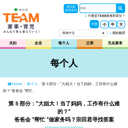
東京都
政府首頁
什麼是TEAM家務和育兒？
小
中
大
字體
简体中文
關於翻譯
夫妇
企业
每个人
父亲
无名家务
每个人
Home
/
每个人
/
第 5 部分：”大姐大！当了妈妈，工作有什么难
的？”爸爸会 “帮忙...
第 5 部分：”大姐大！当了妈妈，工作有什么难
的？”
爸爸会 “帮忙 “做家务吗？宗田君寻找答案