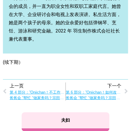
会的成员，并一直为职业女性和双职工家庭代言。她曾
在大学、企业研讨会和电视上发表演讲。私生活方面，
她是两个孩子的母亲。她的业余爱好包括弹钢琴、烹
饪、游泳和研究金融。2022 年 羽生制作株式会社社长
兼代表董事。
(续下期）
上一页
下一个
第 4 部分：”Oniichan！不工作、不做家务、不照顾孩子的男人是怪人吗？”
第 6 部分：”Oniichan！如何改变’社会真空’？”
爸爸会 “帮忙 “做家务吗？宗田君寻找答案
爸爸会 “帮忙 “做家务吗？宗田君寻找答案
夫妇