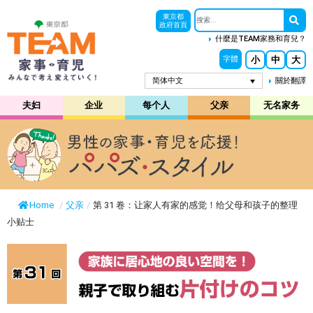
東京都
政府首頁
什麼是TEAM家務和育兒？
小
中
大
字體
简体中文
關於翻譯
夫妇
企业
每个人
父亲
无名家务
Home
/
父亲
/
第 31 卷：让家人有家的感觉！给父母和孩子的整理
小贴士