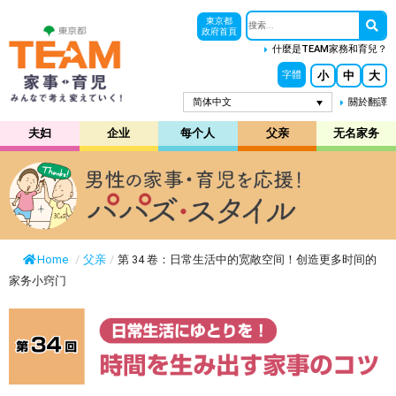
東京都
政府首頁
什麼是TEAM家務和育兒？
小
中
大
字體
简体中文
關於翻譯
夫妇
企业
每个人
父亲
无名家务
Home
/
父亲
/
第 34 卷：日常生活中的宽敞空间！创造更多时间的
家务小窍门