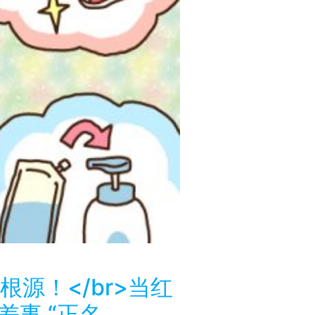
源！</br>当红
苦差事 “正名。