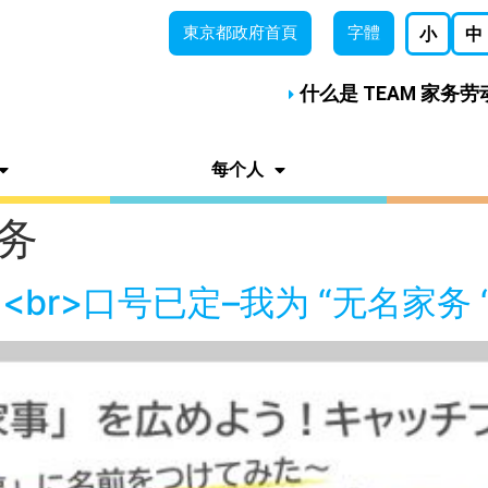
東京都
政府首頁
字體
小
中
什么是 TEAM 家务
每个人
务
<br>口号已定–我为 “无名家务