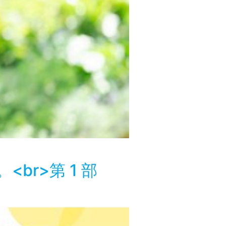
br>第 1 部
？