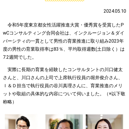
2024.05.10
令和
5
年度東京都女性活躍推進大賞・優秀賞を受賞した
P
wC
コンサルティング合同会社は、インクルージョン＆ダイ
バーシティの一貫として男性の育業推進に取り組み
2023
年
度の男性の育業取得率は
83
％、平均取得週数
(
土日除く）は
7.2
週間でした。
実際に長期の育業を経験したコンサルタントの川口健太
さんと、川口さんの上司で上席執行役員の堀井俊介さん、
Ｉ＆Ｄ担当で執行役員の谷川真理さんに、育業推進のメリ
ットや取組の具体的な内容について伺いました。（
※
以下敬
称略）