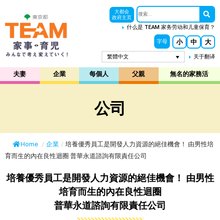
大都会
政府主页
什么是 TEAM 家务劳动和儿童保育？
小
中
大
字母
繁體中文
关于翻译
夫妻
企業
每個人
父親
無名的家務活
公司
Home
/
企業
/
培養優秀員工是開發人力資源的絕佳機會！ 由男性培
育而生的內在良性迴圈 普華永道諮詢有限責任公司
培養優秀員工是開發人力資源的絕佳機會！ 由男性
培育而生的內在良性迴圈
普華永道諮詢有限責任公司