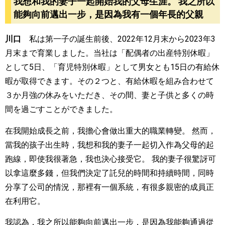
我想和我的妻子一起開始我的父母生涯。 我之所以
能夠向前邁出一步，是因為我有一個年長的父親
川口
私は第一子の誕生前後、
2022
年
12
月末から
2023
年
3
月末まで育業しました。当社は「配偶者の出産特別休暇」
として
5
日、「育児特別休暇」として男女とも
15
日の有給休
暇が取得できます。その２つと、有給休暇を組み合わせて
３か月強の休みをいただき、その間、妻と子供と多くの時
間を過ごすことができました。
在我開始成長之前，我擔心會做出重大的職業轉變。 然而，
當我的孩子出生時，我想和我的妻子一起切入作為父母的起
跑線，即使我很著急，我也決心接受它。 我的妻子很驚訝可
以拿這麼多錢，但我們決定了託兒的時間和持續時間，同時
分享了公司的情況，那裡有一個系統，有很多親密的成員正
在利用它。
我認為，我之所以能夠向前邁出一步，是因為我能夠通過從