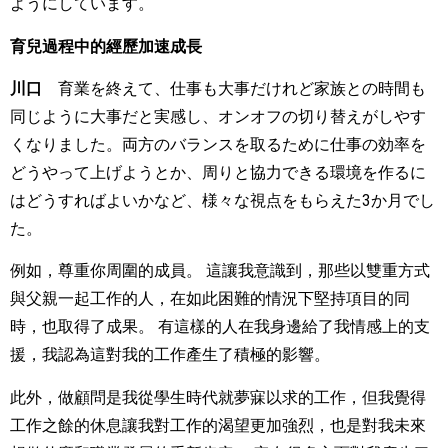
ようにしています。
育兒過程中的經歷加速成長
川口
育業を終えて、仕事も大事だけれど家族との時間も
同じように大事だと実感し、オンオフの切り替えがしやす
くなりました。両方のバランスを取るために仕事の効率を
どうやって上げようとか、周りと協力できる環境を作るに
はどうすればよいかなど、様々な視点をもらえた
3
か月でし
た。
例如，尊重你周圍的成員。 這讓我意識到，那些以雙重方式
與父親一起工作的人，在如此困難的情況下堅持項目的同
時，也取得了成果。 有這樣的人在我身邊給了我情感上的支
援，我認為這對我的工作產生了積極的影響。
此外，做顧問是我從學生時代就夢寐以求的工作，但我覺得
工作之餘的休息讓我對工作的渴望更加強烈，也是對我未來