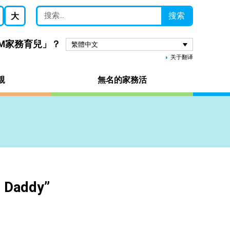
搜索
大
AM家務育兒」？
繁體中文
关于翻译
親
無名的家務活
addy”