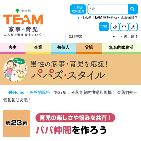
大都会
政府主页
什么是 TEAM 家务劳动和儿童保育？
小
中
大
字母
繁體中文
关于翻译
夫妻
企業
每個人
父親
無名的家務活
Home
/
爸爸的風格
/
第23集：分享育兒的快樂和煩惱！ 讓我們交一
個爸爸朋友吧！