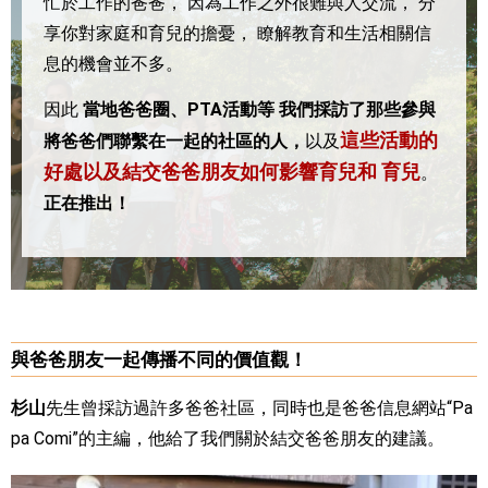
忙於工作的爸爸，
因為工作之外很難與人交流，
分
享你對家庭和育兒的擔憂，
瞭解教育和生活相關信
息的機會並不多。
因此
當地爸爸圈、PTA活動等
我們採訪了那些參與
這些活動的
將爸爸們聯繫在一起的社區的人，
以及
好處以及結交爸爸朋友如何影響育兒和
育兒
。
正在推出！
與爸爸朋友一起傳播不同的價值觀！
杉山
先生曾採訪過許多爸爸社區，同時也是爸爸信息網站“Pa
pa Comi”的主編，他給了我們關於結交爸爸朋友的建議。