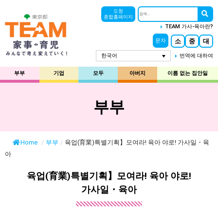
도청
종합홈페이지
TEAM 가사-육아란?
소
중
대
문자
한국어
번역에 대하여
부부
기업
모두
아버지
이름 없는 집안일
부부
Home
/
부부
/
육업(育業)특별기획】모여라! 육아 야로! 가사일・육
아
육업(育業)특별기획】모여라! 육아 야로!
가사일・육아