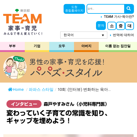
도청
종합홈페이지
TEAM 가사-육아란?
소
중
대
문자
한국어
번역에 대하여
부부
기업
모두
아버지
이름 없는 집안일
Home
/
파파스 스타일
/
10회: (인터뷰) 변화하는 육아...