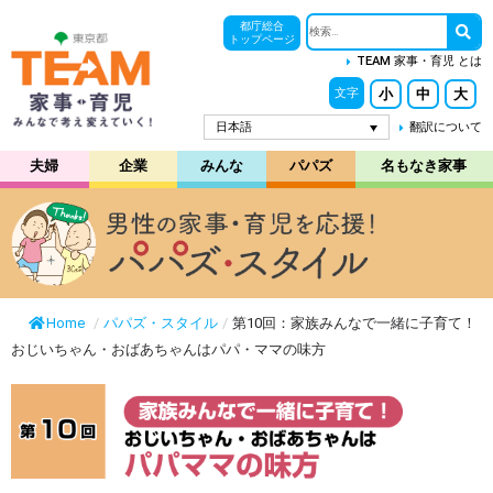
都庁総合
トップページ
TEAM 家事・育児 とは
小
中
大
文字
日本語
翻訳について
夫婦
企業
みんな
パパズ
名もなき家事
Home
/
パパズ・スタイル
/
第10回：家族みんなで一緒に子育て！
おじいちゃん・おばあちゃんはパパ・ママの味方