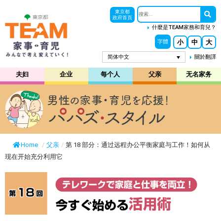
東京都
政府首頁
什麼是TEAM家務和育兒？
小
中
大
字體
简体中文
關於翻譯
夫妇
企业
每个人
父亲
无名家务
Home
/
父亲
/
第 18 部分：通过远程办公平衡家庭与工作！如何从
现在开始充分利用它