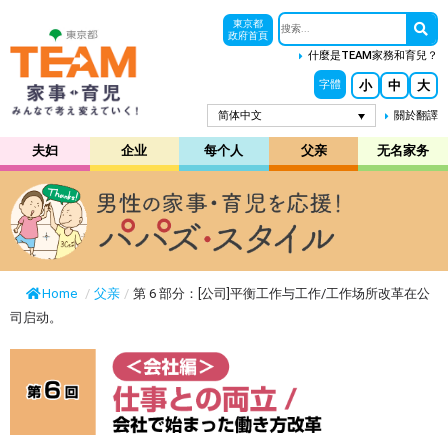
東京都
政府首頁
什麼是TEAM家務和育兒？
小
中
大
字體
简体中文
關於翻譯
夫妇
企业
每个人
父亲
无名家务
Home
/
父亲
/
第 6 部分：[公司]平衡工作与工作/工作场所改革在公
司启动。