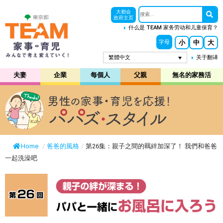
大都会
政府主页
什么是 TEAM 家务劳动和儿童保育？
小
中
大
字母
繁體中文
关于翻译
夫妻
企業
每個人
父親
無名的家務活
Home
/
爸爸的風格
/
第26集：親子之間的羈絆加深了！ 我們和爸爸
一起洗澡吧