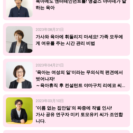
육아에도 엔터테인먼트를! 앵걸스 야마네가 말
하는 육아
2023年08月31日
가사와 육아에 휘둘리지 마세요! 가족 모두에
게 여유를 주는 시간 관리 비법
2023年04月21日
‘육아는 여성의 일’이라는 무의식적 편견에서
벗어나자!
～육아휴직 후 컨설턴트 야마구치 리에코 씨가
워킹맘에게 전하는 응원 메시지
2023年03月10日
‘이름 없는 집안일’의 짜증에 작별 인사!
가사 공유 연구자 미키 토모유키 씨가 조언합
니다.