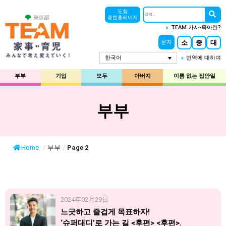
도청
종합홈페이지
TEAM 가사-육아란?
소
중
대
문자
한국어
번역에 대하여
부부
기업
모두
아버지
이름 없는 집안일
부부
Home
/
부부
/
Page 2
2024年02月29日
느긋하고 즐겁게 목표하자!
‘슈퍼대디’로 가는 길 <후편> <후편>.