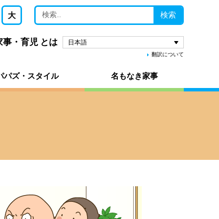
検索
大
 家事・育児 とは
日本語
翻訳について
パパズ・スタイル
名もなき家事