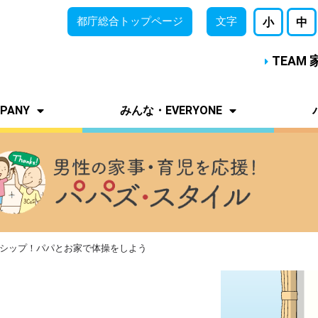
都庁総合
トップページ
文字
小
中
TEAM
PANY
みんな・EVERYONE
ンシップ！パパとお家で体操をしよう