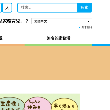
搜索
大
AM家務育兒」？
繁體中文
关于翻译
親
無名的家務活